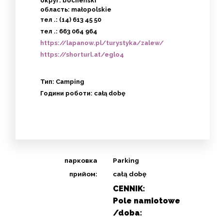
округ: bocheński
область: małopolskie
тел .:
(14) 613 45 50
тел .:
663 064 964
https://lapanow.pl/turystyka/zalew/
https://shorturl.at/eglo4
Тип:
Camping
Години роботи:
całą dobę
парковка
Parking
прийом:
całą dobę
CENNIK:
Pole namiotowe
/doba: