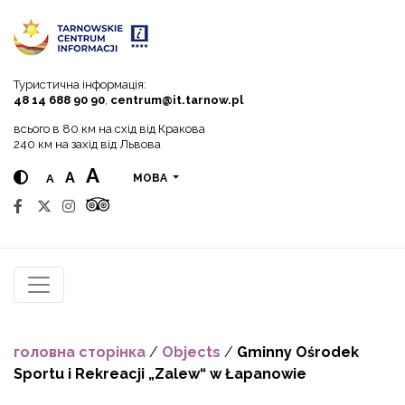
Go to menu
Go to content
Go to search
Туристична інформація:
48 14 688 90 90
,
centrum@it.tarnow.pl
всього в 80 км на схід від Кракова
240 км на захід від Львова
A
A
A
МОВА
головна сторінка
/
Objects
/
Gminny Ośrodek
Sportu i Rekreacji „Zalew“ w Łapanowie