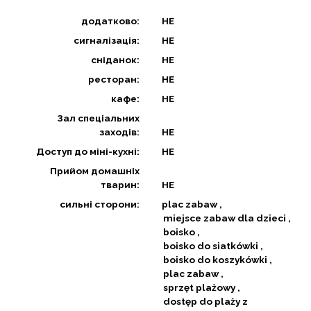
додатково:
НЕ
сигналізація:
НЕ
сніданок:
НЕ
ресторан:
НЕ
кафе:
НЕ
Зал спеціальних
заходів:
НЕ
Доступ до міні-кухні:
НЕ
Прийом домашніх
тварин:
НЕ
сильні сторони:
plac zabaw
miejsce zabaw dla dzieci
boisko
boisko do siatkówki
boisko do koszykówki
plac zabaw
sprzęt plażowy
dostęp do plaży z