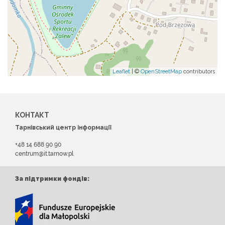
Leaflet
| ©
OpenStreetMap
contributors
КОНТАКТ
Тарнівський центр інформації
+48 14 688 90 90
centrum@it.tarnow.pl
За підтримки фондів: