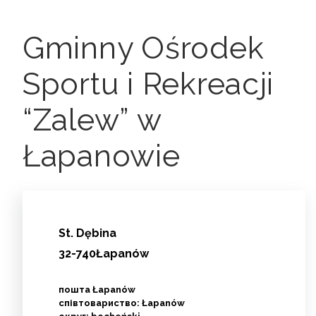
Gminny Ośrodek
Sportu i Rekreacji
“Zalew” w
Łapanowie
St.
Dębina
32-740Łapanów
пошта Łapanów
співтовариство: Łapanów