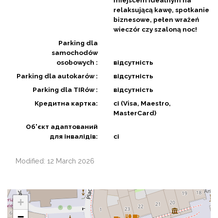
miejscem idealnym na
relaksującą kawę, spotkanie
biznesowe, pełen wrażeń
wieczór czy szaloną noc!
Parking dla
samochodów
osobowych :
відсутність
Parking dla autokarów :
відсутність
Parking dla TIRów :
відсутність
Кредитна картка:
сі (Visa, Maestro,
MasterCard)
Об'єкт адаптований
для інвалідів:
сі
Modified: 12 March 2026
+
−