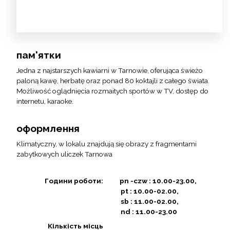
пам'ятки
Jedna z najstarszych kawiarni w Tarnowie, oferująca świeżo
paloną kawę, herbatę oraz ponad 80 koktajli z całego świata.
Możliwość oglądnięcia rozmaitych sportów w TV, dostęp do
internetu, karaoke.
оформлення
Klimatyczny, w lokalu znajdują się obrazy z fragmentami
zabytkowych uliczek Tarnowa
Години роботи:
pn -czw : 10.00-23.00
pt : 10.00-02.00
sb : 11.00-02.00
nd : 11.00-23.00
Кількість місць