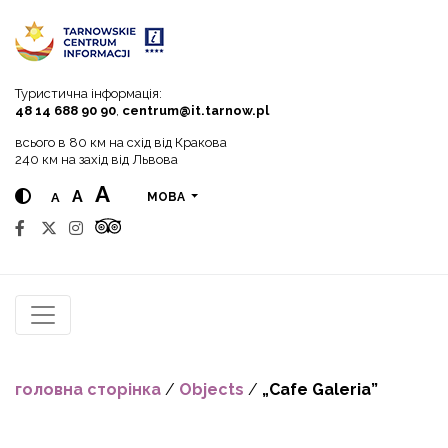
Go to menu
Go to content
Go to search
Туристична інформація:
48 14 688 90 90
,
centrum@it.tarnow.pl
всього в 80 км на схід від Кракова
240 км на захід від Львова
A
A
A
МОВА
головна сторінка
/
Objects
/
„Cafe Galeria”