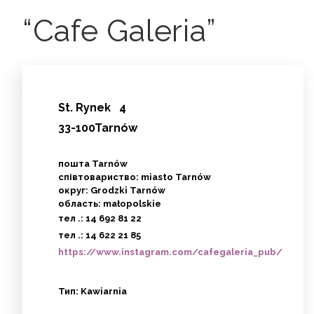
“Cafe Galeria”
St.
Rynek
4
33-100Tarnów
пошта Tarnów
співтовариство: miasto Tarnów
округ: Grodzki Tarnów
область: małopolskie
тел .:
14 692 81 22
тел .:
14 622 21 85
https://www.instagram.com/cafegaleria_pub/
Тип:
Kawiarnia