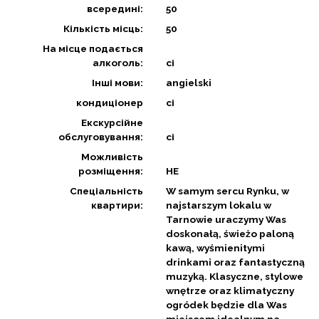
всередині:
50
Кількість місць:
50
На місце подається
алкоголь:
сі
Інші мови:
angielski
кондиціонер
сі
Екскурсійне
обслуговування:
сі
Можливість
розміщення:
НЕ
Спеціальність
W samym sercu Rynku, w
квартири:
najstarszym lokalu w
Tarnowie uraczymy Was
doskonałą, świeżo paloną
kawą, wyśmienitymi
drinkami oraz fantastyczną
muzyką. Klasyczne, stylowe
wnętrze oraz klimatyczny
ogródek będzie dla Was