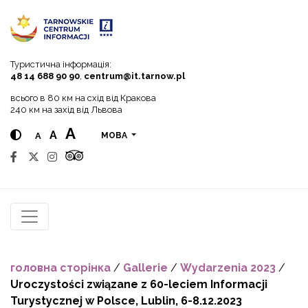
Go to menu
Go to content
Go to search
Туристична інформація:
48 14 688 90 90
,
centrum@it.tarnow.pl
всього в 80 км на схід від Кракова
240 км на захід від Львова
A
A
A
МОВА
головна сторінка
/
Gallerie
/
Wydarzenia 2023
/
Uroczystości związane z 60-leciem Informacji
Turystycznej w Polsce, Lublin, 6-8.12.2023