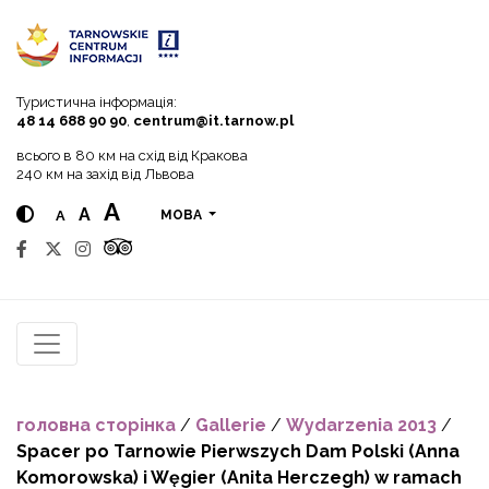
Go to menu
Go to content
Go to search
Туристична інформація:
48 14 688 90 90
,
centrum@it.tarnow.pl
всього в 80 км на схід від Кракова
240 км на захід від Львова
A
A
A
МОВА
головна сторінка
/
Gallerie
/
Wydarzenia 2013
/
Spacer po Tarnowie Pierwszych Dam Polski (Anna
Komorowska) i Węgier (Anita Herczegh) w ramach