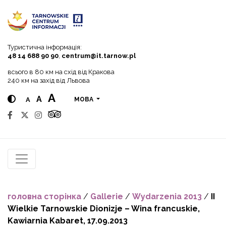
Go to menu
Go to content
Go to search
Туристична інформація:
48 14 688 90 90
,
centrum@it.tarnow.pl
всього в 80 км на схід від Кракова
240 км на захід від Львова
A
A
A
МОВА
головна сторінка
/
Gallerie
/
Wydarzenia 2013
/
II
Wielkie Tarnowskie Dionizje – Wina francuskie,
Kawiarnia Kabaret, 17.09.2013