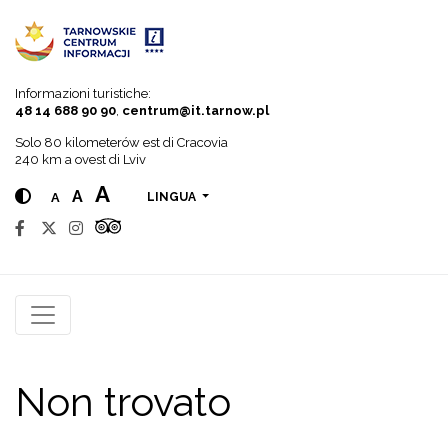
Go to menu
Go to content
Go to search
Informazioni turistiche:
48 14 688 90 90
,
centrum@it.tarnow.pl
Solo 80 kilometerów est di Cracovia
240 km a ovest di Lviv
A
A
A
LINGUA
Non trovato