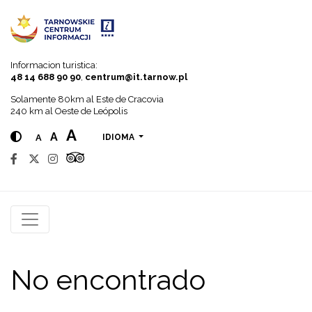
Go to menu
Go to content
Go to search
Informacion turistica:
48 14 688 90 90
,
centrum@it.tarnow.pl
Solamente 80km al Este de Cracovia
240 km al Oeste de Leópolis
A
A
A
IDIOMA
No encontrado