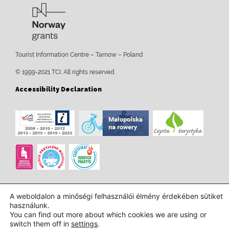
Tourist Information Centre – Tarnow – Poland
© 1999-2021 TCI. All rights reserved.
Accessibility Declaration
A weboldalon a minőségi felhasználói élmény érdekében sütiket
használunk.
You can find out more about which cookies we are using or
switch them off in
settings
.
Tervezés és kivitelezés:
InTechHouse.com