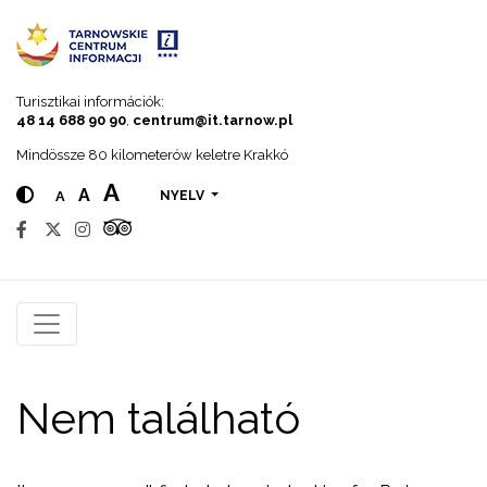
Go to menu
Go to content
Go to search
Turisztikai információk:
48 14 688 90 90
,
centrum@it.tarnow.pl
Mindössze 80 kilometerów keletre Krakkó
A
A
A
NYELV
Nem található