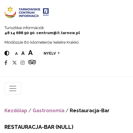
Go to menu
Go to content
Go to search
Turisztikai információk:
48 14 688 90 90
,
centrum@it.tarnow.pl
Mindössze 80 kilometerów keletre Krakkó
A
A
A
NYELV
Kezdőlap
/
Gastronomia
/
Restauracja-Bar
RESTAURACJA-BAR
(NULL)