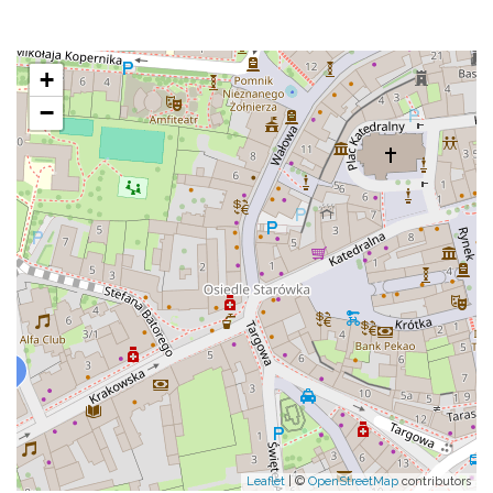
+
−
Leaflet
| ©
OpenStreetMap
contributors