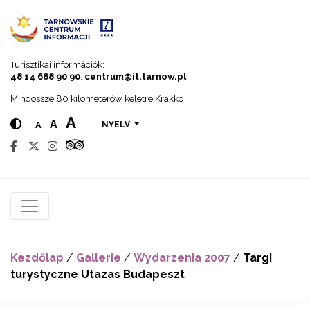
Go to menu
Go to content
Go to search
Turisztikai információk:
48 14 688 90 90
,
centrum@it.tarnow.pl
Mindössze 80 kilometerów keletre Krakkó
A
A
A
NYELV
Kezdőlap
/
Gallerie
/
Wydarzenia 2007
/
Targi
turystyczne Utazas Budapeszt