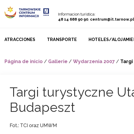
Go to menu
Go to content
Go to search
Informacion turistica:
48 14 688 90 90
,
centrum@it.tarnow.pl
ATRACCIONES
TRANSPORTE
HOTELES/ALOJAMI
Página de inicio
/
Gallerie
/
Wydarzenia 2007
/
Targi
Targi turystyczne Ut
Budapeszt
Fot.: TCI oraz UMWM