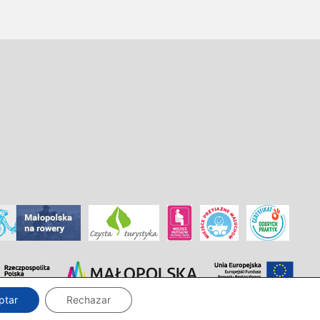
ptar
Rechazar
Diseño e implementación:
InTechHouse.com