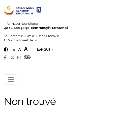
Go to menu
Go to content
Go to search
Information touristique:
48 14 688 90 90
,
centrum@it.tarnow.pl
Seulement 80 km à l’Est de Cracovie
240 km à l’ouest de Lviv
A
A
A
LANGUE
Non trouvé