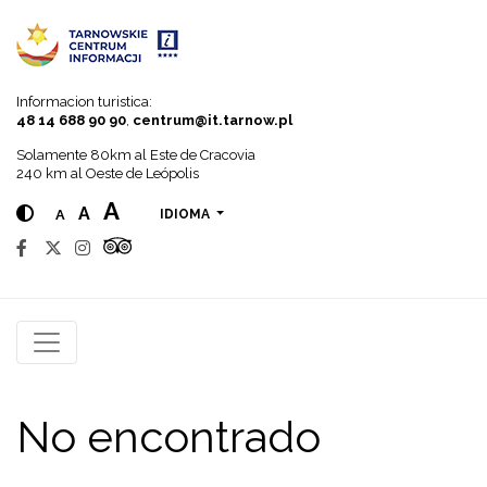
Go to menu
Go to content
Go to search
Informacion turistica:
48 14 688 90 90
,
centrum@it.tarnow.pl
Solamente 80km al Este de Cracovia
240 km al Oeste de Leópolis
A
A
A
IDIOMA
No encontrado