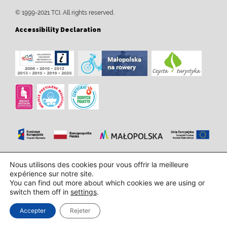
© 1999-2021 TCI. All rights reserved.
Accessibility Declaration
Conception et mise en oeuvre:
InTechHouse.com
Nous utilisons des cookies pour vous offrir la meilleure
expérience sur notre site.
You can find out more about which cookies we are using or
switch them off in
settings
.
Accepter
Rejeter