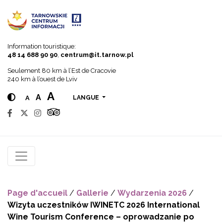
Go to menu
Go to content
Go to search
Information touristique:
48 14 688 90 90
,
centrum@it.tarnow.pl
Seulement 80 km à l’Est de Cracovie
240 km à l’ouest de Lviv
A
A
A
LANGUE
Page d'accueil
/
Gallerie
/
Wydarzenia 2026
/
Wizyta uczestników IWINETC 2026 International
Wine Tourism Conference – oprowadzanie po