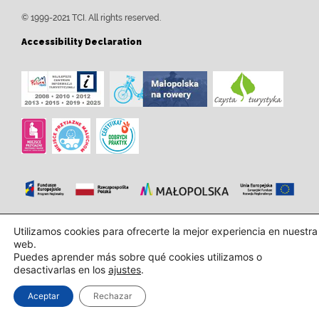
© 1999-2021 TCI. All rights reserved.
Accessibility Declaration
Diseño e implementación:
InTechHouse.com
Utilizamos cookies para ofrecerte la mejor experiencia en nuestra
web.
Puedes aprender más sobre qué cookies utilizamos o
desactivarlas en los
ajustes
.
Aceptar
Rechazar