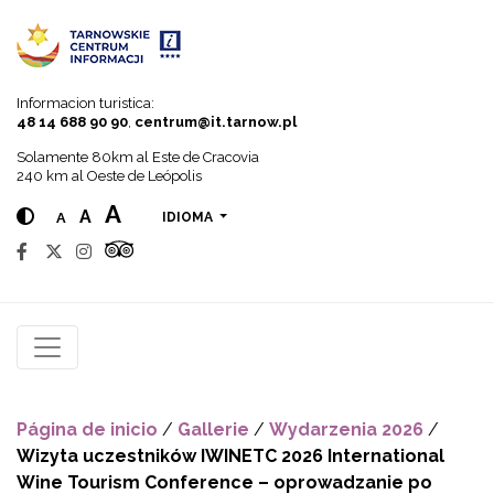
Go to menu
Go to content
Go to search
Informacion turistica:
48 14 688 90 90
,
centrum@it.tarnow.pl
Solamente 80km al Este de Cracovia
240 km al Oeste de Leópolis
A
A
A
IDIOMA
Página de inicio
/
Gallerie
/
Wydarzenia 2026
/
Wizyta uczestników IWINETC 2026 International
Wine Tourism Conference – oprowadzanie po