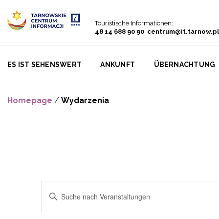
Go to menu
Go to content
Go to search
Touristische Informationen:
48 14 688 90 90
,
centrum@it.tarnow.pl
ES IST SEHENSWERT
ANKUNFT
ÜBERNACHTUNG
Homepage
/
Wydarzenia
Veranstaltungen
Bitte
Suche
Schlüsselwort
eingeben.