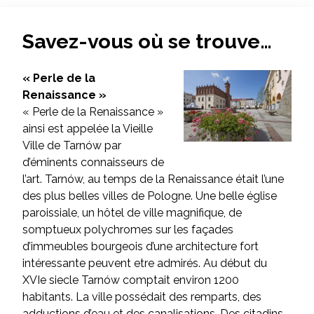
Savez-vous où se trouve…
« Perle de la
Renaissance »
« Perle de la Renaissance »
ainsi est appelée la Vieille
Ville de Tarnów par
d’éminents connaisseurs de
l’art. Tarnów, au temps de la Renaissance était l’une
des plus belles villes de Pologne. Une belle église
paroissiale, un hôtel de ville magnifique, de
somptueux polychromes sur les façades
d’immeubles bourgeois d’une architecture fort
intéressante peuvent etre admirés. Au début du
XVIe siecle Tarnów comptait environ 1200
habitants. La ville possédait des remparts, des
adductions d’eau et des canalisations. Des citadins