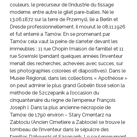
couleurs, le précurseur de l’industrie du tissage
moderne, entre autre le gilet pare-balles. Né le
13.06.1872 sur la terre de Przemyśl, lié a Berlin et
Dresde professionnellement, il mourut le 08.11.1926
et fut enterré a Tarnów. En se promenant par
Tarnów cela vaut la peine de s’arreter devant les
immeubles : 11 rue Chopin (maison de famille) et 11
rue Sowiński (pendant quelques années l’inventeur
menait des recherches, achevées avec succes, sur
les photographies colorées et diapositives). Dans le
Musée Régional, dans les collections « Apothéose »
on peut admirer le plus grand Gobelin tissé selon la
méthode de Szczepanik a l’occasion du
cinquantenaire du regne de l’empereur François
Joseph I. Dans la plus ancienne nécropole de
Tarnów de 1790 environ – Stary Cmentarz na
Zabłociu (Ancien Cimetiere a Zabłocie) se trouve le
tombeau de l’inventeur dans le sépulcre des
familles Dzikowski et Szcepanik. Le seul monument