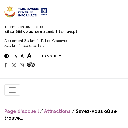
Go to menu
Go to content
Go to search
Information touristique:
48 14 688 90 90
,
centrum@it.tarnow.pl
Seulement 80 km à l’Est de Cracovie
240 km à l’ouest de Lviv
A
A
A
LANGUE
Page d'accueil
/
Attractions
/
Savez-vous où se
trouve…