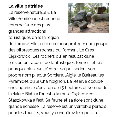
La ville pétrifiée
La réserve naturelle « La
Ville Pétrifiée » est reconue
comme l’une des plus
grandes attractions
touristiques dans la région
de Tarnów. Elle a été crée pour protéger une groupe
des pitoresques rochers qui forment Le Gres
Ciężkowicki. Les rochers qui en résultat d’une
érosion ont acquis de fantastiques formes, et c’est
pourquoi plusieurs d’entre eux possedent son
propre nom p. ex. la Sorciere, l’Aigle, le Blaireau les
Pyramides ou le Champignon. La réserve occupe
une superficie d’environ de 15 hectares et s’étend de
la riviere Biała a l’ouest a la route Ciężkowice-
Staszkówka a l’est. Sa faune et sa flore sont d’une
grande richesse. La réserve est un véritable paradis
pour les tourists, vous y connaîtrez le repos, la