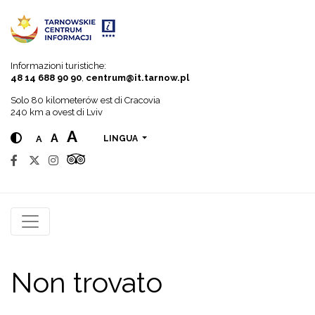
Go to menu
Go to content
Go to search
Informazioni turistiche:
48 14 688 90 90
,
centrum@it.tarnow.pl
Solo 80 kilometerów est di Cracovia
240 km a ovest di Lviv
A
A
A
LINGUA
Non trovato