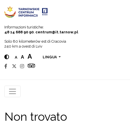
Go to menu
Go to content
Go to search
Informazioni turistiche:
48 14 688 90 90
,
centrum@it.tarnow.pl
Solo 80 kilometerów est di Cracovia
240 km a ovest di Lviv
A
A
A
LINGUA
Non trovato