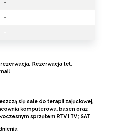
-
-
-
rezerwacja
Rezerwacja tel
mail
szczą się sale do terapii zajęciowej,
racownia komputerowa, basen oraz
owoczesnym sprzętem RTV i TV ; SAT
dnienia