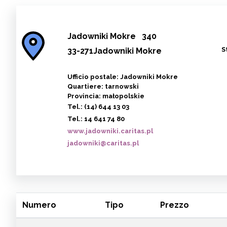
Jadowniki Mokre
340
S
33-271Jadowniki Mokre
Ufficio postale: Jadowniki Mokre
Quartiere: tarnowski
Provincia: małopolskie
Tel.:
(14) 644 13 03
Tel.:
14 641 74 80
www.jadowniki.caritas.pl
jadowniki@caritas.pl
Numero
Tipo
Prezzo