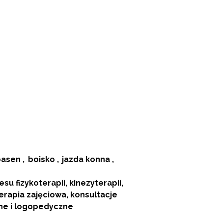
basen
boisko
jazda konna
esu fizykoterapii, kinezyterapii,
terapia zajęciowa, konsultacje
ne i logopedyczne