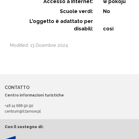
Accesso a Internet:
w pokoju
Scuole verdi:
No
L'oggetto è adattato per
disabili:
così
Modified: 13 Dicembre 2024
CONTATTO
Centro informazioni turistiche
+48 14 688 90 90
centrum@it.tarnow.pl
Con il sostegno di: