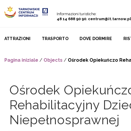
Go to menu
Go to content
Go to search
Informazioni turistiche:
48 14 688 90 90
,
centrum@it.tarnow.pl
ATTRAZIONI
TRASPORTO
DOVE DORMIRE
RI
Pagina iniziale
/
Objects
/
Ośrodek Opiekuńczo Rehabi
Ośrodek Opiekuńcz
Rehabilitacyjny Dzie
Niepełnosprawnej