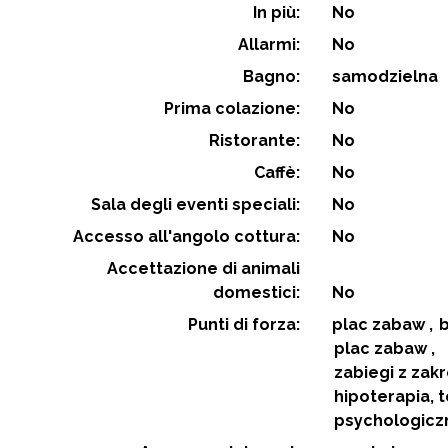
In più:
No
Allarmi:
No
Bagno:
samodzielna
Prima colazione:
No
Ristorante:
No
Caffè:
No
Sala degli eventi speciali:
No
Accesso all'angolo cottura:
No
Accettazione di animali
domestici:
No
Punti di forza:
plac zabaw
plac zabaw
zabiegi z zakr
hipoterapia, 
psychologicz