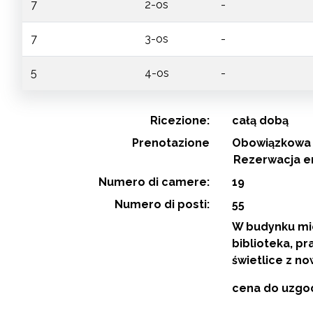
7
2-os
-
7
3-os
-
5
4-os
-
Ricezione:
całą dobą
Prenotazione
Obowiązkowa 
Rezerwacja e
Numero di camere:
19
Numero di posti:
55
W budynku mie
biblioteka, p
świetlice z n
cena do uzgo