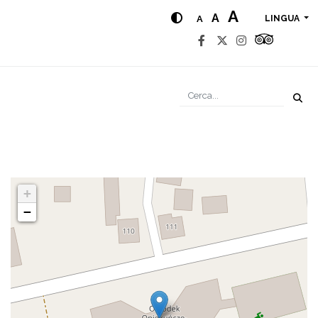
A
A
A
LINGUA
+
−