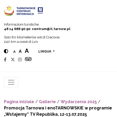
Go to menu
Go to content
Go to search
Informazioni turistiche:
48 14 688 90 90
,
centrum@it.tarnow.pl
Solo 80 kilometerów est di Cracovia
240 km a ovest di Lviv
A
A
A
LINGUA
Pagina iniziale
/
Gallerie
/
Wydarzenia 2025
/
Promocja Tarnowa i enoTARNOWSKIE w programie
„Wstajemy” TV Republika, 12-13.07.2025