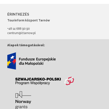
ÉRINTKEZÉS
Tourinform központ Tarnów
+48 14 688 90 90
centrum@it.tarnow.pl
Alapok támogatásával: