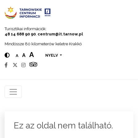
Go to menu
Go to content
Go to search
Turisztikai információk:
48 14 688 90 90
,
centrum@it.tarnow.pl
Mindössze 80 kilometerów keletre Krakkó
A
A
A
NYELV
Ez az oldal nem található.