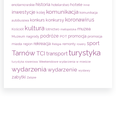
historia
hotele
enotarnowskie
hotelarstwo
Inne
komunikacja
inwestycje
kolej
komunikacja
koronawirus
konkursy
konkurs
autobusowa
kultura
muzea
Kościół
lotnictwo
małopolska
podróże
promocja
nagrody
POT
Muzeum
promocja
sport
rekreacja
remonty
miasta
region
Religia
rowery
turystyka
Tarnów
TCI
transport
Weekendowe wydarzenia w mieście
turystyka rowerowa
wydarzenia
wydarzenie
wystawy
zabytki
Zalipie