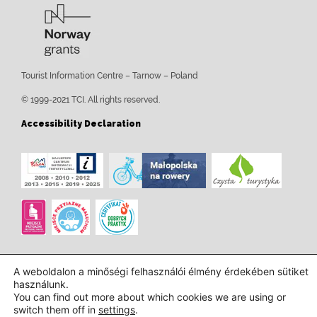
Tourist Information Centre – Tarnow – Poland
© 1999-2021 TCI. All rights reserved.
Accessibility Declaration
A weboldalon a minőségi felhasználói élmény érdekében sütiket
használunk.
You can find out more about which cookies we are using or
switch them off in
settings
.
Tervezés és kivitelezés:
InTechHouse.com