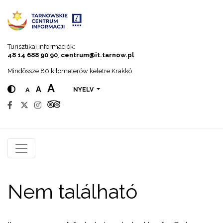
Go to menu
Go to content
Go to search
Turisztikai információk:
48 14 688 90 90
,
centrum@it.tarnow.pl
Mindössze 80 kilometerów keletre Krakkó
A
A
A
NYELV
Nem található