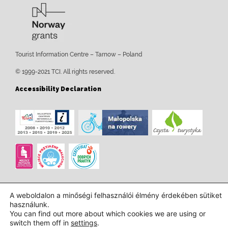
Tourist Information Centre – Tarnow – Poland
© 1999-2021 TCI. All rights reserved.
Accessibility Declaration
A weboldalon a minőségi felhasználói élmény érdekében sütiket
használunk.
You can find out more about which cookies we are using or
switch them off in
settings
.
Tervezés és kivitelezés:
InTechHouse.com