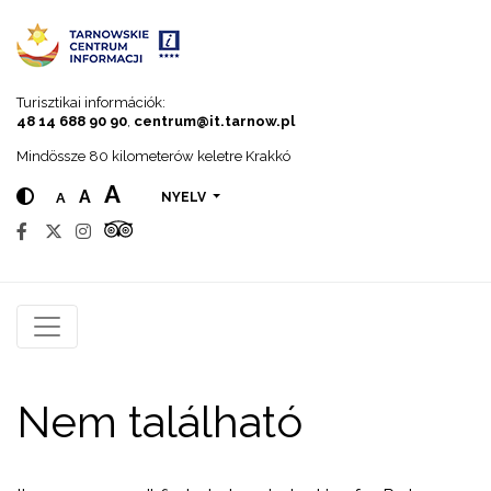
Go to menu
Go to content
Go to search
Turisztikai információk:
48 14 688 90 90
,
centrum@it.tarnow.pl
Mindössze 80 kilometerów keletre Krakkó
A
A
A
NYELV
Nem található