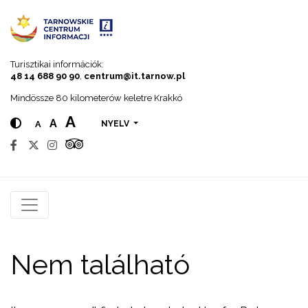
Go to menu
Go to content
Go to search
Turisztikai információk:
48 14 688 90 90
,
centrum@it.tarnow.pl
Mindössze 80 kilometerów keletre Krakkó
A
A
A
NYELV
Nem található