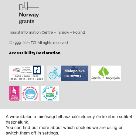
Tourist Information Centre – Tarnow – Poland
© 1999-2021 TCI. All rights reserved.
Accessibility Declaration
A weboldalon a minőségi felhasználói élmény érdekében sütiket
használunk.
You can find out more about which cookies we are using or
switch them off in
settings
.
Tervezés és kivitelezés:
InTechHouse.com