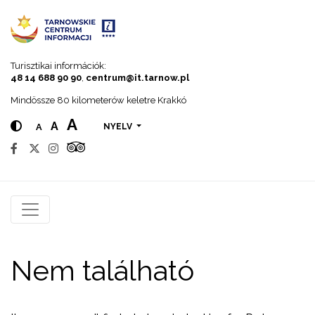
Go to menu
Go to content
Go to search
Turisztikai információk:
48 14 688 90 90
,
centrum@it.tarnow.pl
Mindössze 80 kilometerów keletre Krakkó
A
A
A
NYELV
Nem található