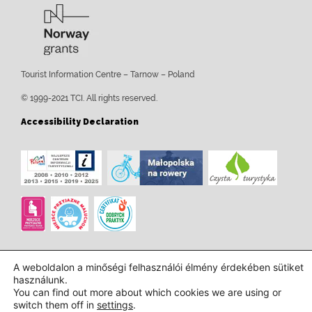
Tourist Information Centre – Tarnow – Poland
© 1999-2021 TCI. All rights reserved.
Accessibility Declaration
A weboldalon a minőségi felhasználói élmény érdekében sütiket
használunk.
You can find out more about which cookies we are using or
switch them off in
settings
.
Tervezés és kivitelezés:
InTechHouse.com