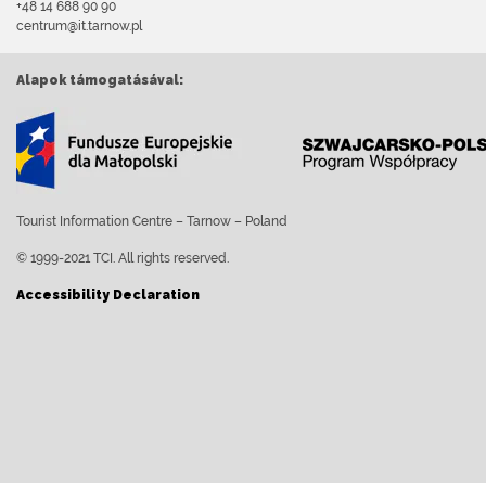
+48 14 688 90 90
centrum@it.tarnow.pl
Alapok támogatásával:
Tourist Information Centre – Tarnow – Poland
© 1999-2021 TCI. All rights reserved.
Accessibility Declaration