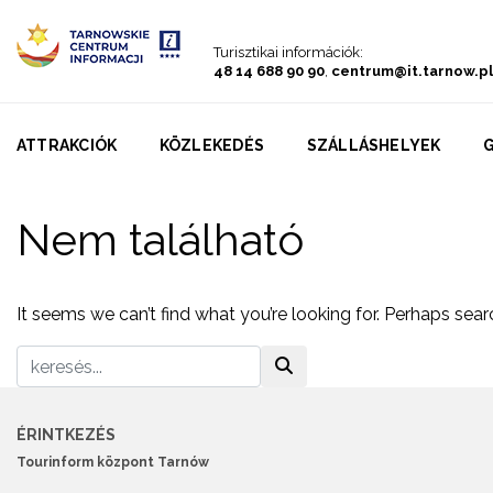
Go to menu
Go to content
Go to search
Turisztikai információk:
48 14 688 90 90
,
centrum@it.tarnow.pl
ATTRAKCIÓK
KÖZLEKEDÉS
SZÁLLÁSHELYEK
Nem található
It seems we can’t find what you’re looking for. Perhaps sear
ÉRINTKEZÉS
Tourinform központ Tarnów