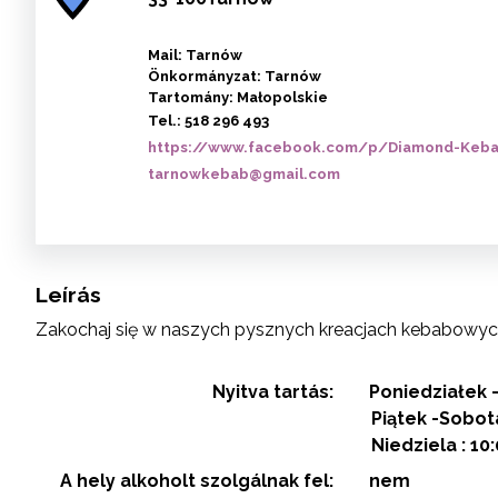
Mail: Tarnów
Önkormányzat: Tarnów
Tartomány: Małopolskie
Tel.:
518 296 493
https://www.facebook.com/p/Diamond-Keba
tarnowkebab@gmail.com
Leírás
Zakochaj się w naszych pysznych kreacjach kebabowyc
Nyitva tartás:
Poniedziałek 
Piątek -Sobota
Niedziela : 10
A hely alkoholt szolgálnak fel:
nem