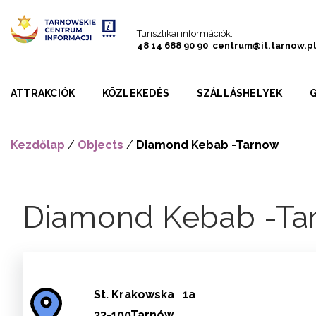
Go to menu
Go to content
Go to search
Turisztikai információk:
48 14 688 90 90
,
centrum@it.tarnow.pl
ATTRAKCIÓK
KÖZLEKEDÉS
SZÁLLÁSHELYEK
Kezdőlap
/
Objects
/
Diamond Kebab -Tarnow
Diamond Kebab -Ta
St.
Krakowska
1a
33-100Tarnów