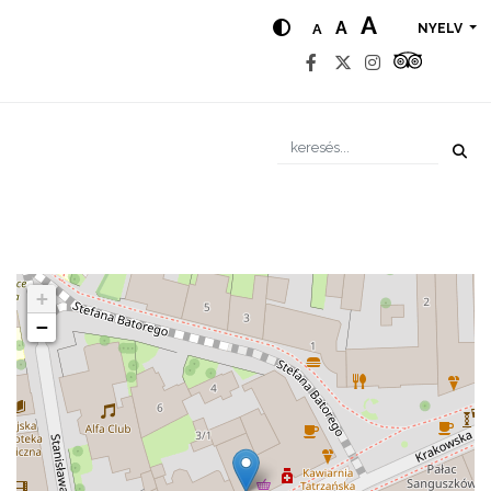
A
A
A
NYELV
+
−