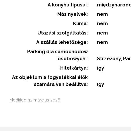
A konyha típusai:
międzynarod
Más nyelvek:
nem
Klíma:
nem
Utazási szolgáltatás:
nem
A szállás lehetősége:
nem
Parking dla samochodów
osobowych :
Strzeżony, Pa
Hitelkártya:
így
Az objektum a fogyatékkal élők
számára van beállítva:
így
Modified: 12 március 2026