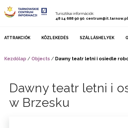
Go to menu
Go to content
Go to search
Turisztikai információk:
48 14 688 90 90
,
centrum@it.tarnow.pl
ATTRAKCIÓK
KÖZLEKEDÉS
SZÁLLÁSHELYEK
Kezdőlap
/
Objects
/
Dawny teatr letni i osiedle ro
Dawny teatr letni i 
w Brzesku