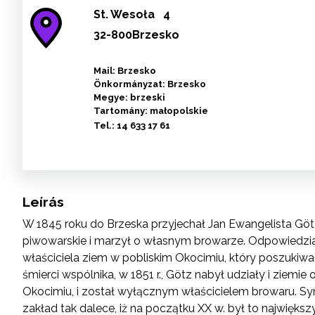
St.
Wesoła
4
32-800Brzesko
Mail: Brzesko
Önkormányzat: Brzesko
Megye: brzeski
Tartomány: małopolskie
Tel.:
14 633 17 61
Leírás
W 1845 roku do Brzeska przyjechał Jan Ewangelista Göt
piwowarskie i marzył o własnym browarze. Odpowiedzi
właściciela ziem w pobliskim Okocimiu, który poszukiwał
śmierci wspólnika, w 1851 r., Götz nabył udziały i ziemi
Okocimiu, i został wyłącznym właścicielem browaru. Syn
zakład tak dalece, iż na początku XX w. był to największ