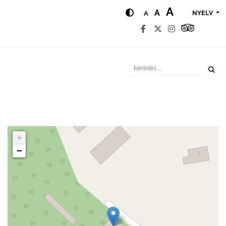
A
A
A
NYELV
+
−