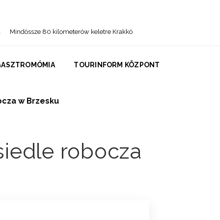
Mindössze 80 kilometerów keletre Krakkó
GASZTROMÓMIA
TOURINFORM KÖZPONT
bocza w Brzesku
osiedle robocza