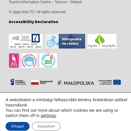
Tourist Information Centre – Tarnow – Poland
© 1999-2021 TCI. All rights reserved.
Accessibility Declaration
Tervezés és kivitelezés:
InTechHouse.com
A weboldalon a minőségi felhasználói élmény érdekében sütiket
használunk.
You can find out more about which cookies we are using or
switch them off in
settings
.
Elfogad
Elutasítom