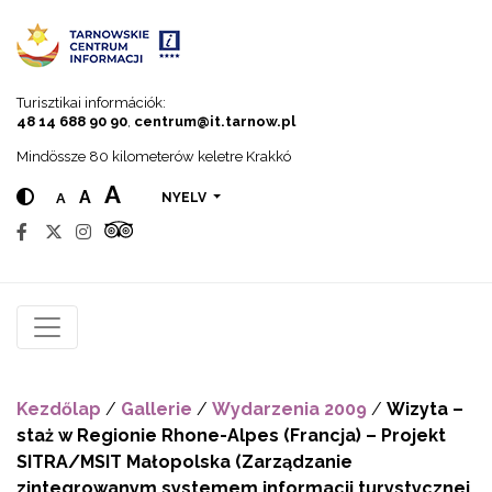
Go to menu
Go to content
Go to search
Turisztikai információk:
48 14 688 90 90
,
centrum@it.tarnow.pl
Mindössze 80 kilometerów keletre Krakkó
A
A
A
NYELV
Kezdőlap
/
Gallerie
/
Wydarzenia 2009
/
Wizyta –
staż w Regionie Rhone-Alpes (Francja) – Projekt
SITRA/MSIT Małopolska (Zarządzanie
zintegrowanym systemem informacji turystycznej