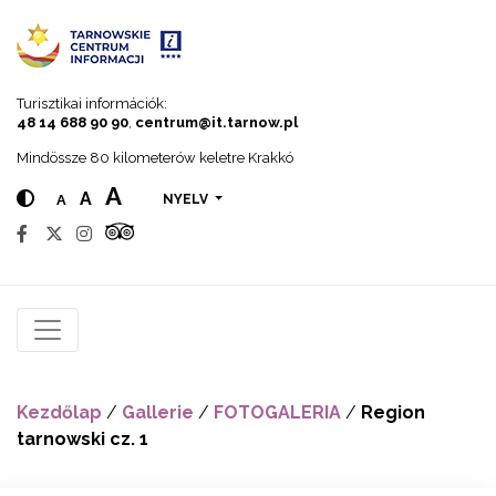
Go to menu
Go to content
Go to search
Turisztikai információk:
48 14 688 90 90
,
centrum@it.tarnow.pl
Mindössze 80 kilometerów keletre Krakkó
A
A
A
NYELV
Kezdőlap
/
Gallerie
/
FOTOGALERIA
/
Region
tarnowski cz. 1