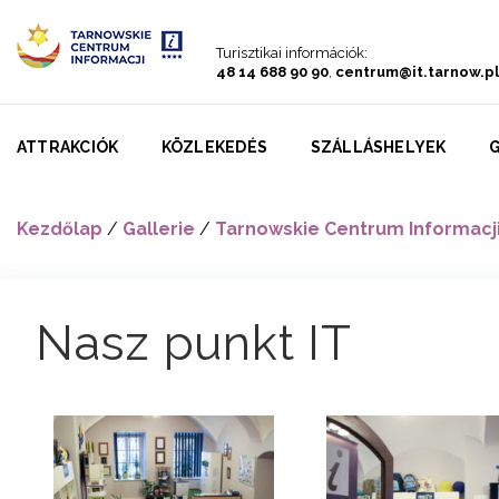
Go to menu
Go to content
Go to search
Turisztikai információk:
48 14 688 90 90
,
centrum@it.tarnow.pl
ATTRAKCIÓK
KÖZLEKEDÉS
SZÁLLÁSHELYEK
Kezdőlap
/
Gallerie
/
Tarnowskie Centrum Informacj
Nasz punkt IT