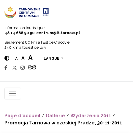
Go to menu
Go to content
Go to search
Information touristique:
48 14 688 90 90
,
centrum@it.tarnow.pl
Seulement 80 km à l’Est de Cracovie
240 km à l’ouest de Lviv
A
A
A
LANGUE
Page d'accueil
/
Gallerie
/
Wydarzenia 2011
/
Promocja Tarnowa w czeskiej Pradze, 30-11-2011