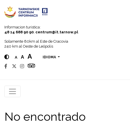
Go to menu
Go to content
Go to search
Informacion turistica:
48 14 688 90 90
,
centrum@it.tarnow.pl
Solamente 80km al Este de Cracovia
240 km al Oeste de Leópolis
A
A
A
IDIOMA
No encontrado