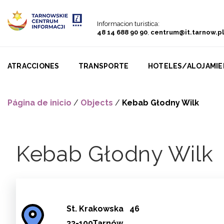
Go to menu
Go to content
Go to search
Informacion turistica:
48 14 688 90 90
,
centrum@it.tarnow.pl
ATRACCIONES
TRANSPORTE
HOTELES/ALOJAMI
Página de inicio
/
Objects
/
Kebab Głodny Wilk
Kebab Głodny Wilk
St.
Krakowska
46
33-100Tarnów