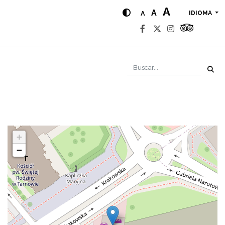
A
A
A
IDIOMA
+
−