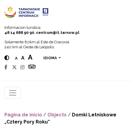
Go to menu
Go to content
Go to search
Informacion turistica:
48 14 688 90 90
,
centrum@it.tarnow.pl
Solamente 80km al Este de Cracovia
240 km al Oeste de Leópolis
A
A
A
IDIOMA
Página de inicio
/
Objects
/
Domki Letniskowe
„Cztery Pory Roku”