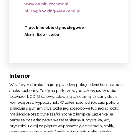
www.domki.czchow.pl
biuro@booking-weekend.pl
Tipo:
Inne obiekty noclegowe
Abrir:
8:00 - 22:00
Interior
W każdym domku znajdują sią: dwa pokoje, dwie łazienki oraz
aneks kuchenny. Pokój na parterze wyposażony jest w radio,
telewizor LCD 32 calowy, telewizją satelitarną, szklany stolik,
komodą oraz wypoczynek. W zależności od rodzaju pokoju
znajdują sią w nim dwa łóżka jednoosobowe lub jedno łóżko
małżeńskie oraz dwie szafki nocne z lampką. Łazienka na
parterze posiada: pełen wązeł sanitarny (umywalka, wc,
prysznic). Pokój na piątrze wyposażony jest w radio, stolik,
wypoczynek oraz w zależności od rodzaju pokoju łóżka