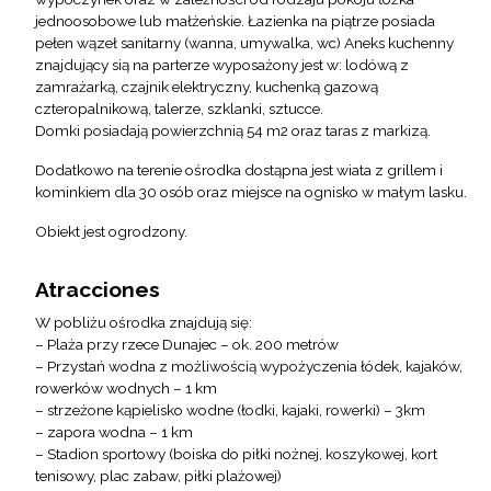
jednoosobowe lub małżeńskie. Łazienka na piątrze posiada
pełen wązeł sanitarny (wanna, umywalka, wc) Aneks kuchenny
znajdujący sią na parterze wyposażony jest w: lodówą z
zamrażarką, czajnik elektryczny, kuchenką gazową
czteropalnikową, talerze, szklanki, sztucce.
Domki posiadają powierzchnią 54 m2 oraz taras z markizą.
Dodatkowo na terenie ośrodka dostąpna jest wiata z grillem i
kominkiem dla 30 osób oraz miejsce na ognisko w małym lasku.
Obiekt jest ogrodzony.
Atracciones
W pobliżu ośrodka znajdują się:
– Plaża przy rzece Dunajec – ok. 200 metrów
– Przystań wodna z możliwością wypożyczenia łódek, kajaków,
rowerków wodnych – 1 km
– strzeżone kąpielisko wodne (łodki, kajaki, rowerki) – 3km
– zapora wodna – 1 km
– Stadion sportowy (boiska do piłki nożnej, koszykowej, kort
tenisowy, plac zabaw, piłki plażowej)