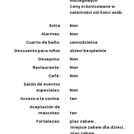
noclegowych
Ceny zróznicowane w
zależności od ilości osób.
Extra
Non
Alarmas:
Non
Cuarto de baño:
samodzielna
Descuento para niños
dzieci bezpłatnie
Desayuno:
Non
Restaurante:
Non
Café:
Non
Salón de eventos
especiales:
Non
Acceso a la cocina:
tan
Aceptación de
mascotas:
tan
Fortalezas:
plac zabaw
miejsce zabaw dla dzieci
plac zabaw