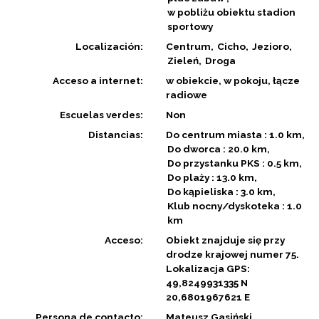
w pobliżu obiektu stadion
sportowy
Localización:
Centrum
Cicho
Jezioro
Zieleń
Droga
Acceso a internet:
w obiekcie, w pokoju, łącze
radiowe
Escuelas verdes:
Non
Distancias:
Do centrum miasta : 1.0 km
Do dworca : 20.0 km
Do przystanku PKS : 0.5 km
Do plaży : 13.0 km
Do kąpieliska : 3.0 km
Klub nocny/dyskoteka : 1.0
km
Acceso:
Obiekt znajduje się przy
drodze krajowej numer 75.
Lokalizacja GPS:
49,8249931335 N
20,6801967621 E
Persona de contacto:
Mateusz Gasiński