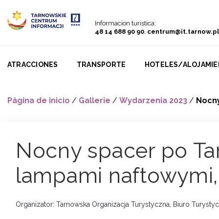
Go to menu
Go to content
Go to search
Informacion turistica:
48 14 688 90 90
,
centrum@it.tarnow.pl
ATRACCIONES
TRANSPORTE
HOTELES/ALOJAMI
Página de inicio
/
Gallerie
/
Wydarzenia 2023
/
Nocny
Nocny spacer po Ta
lampami naftowymi, 
Organizator: Tarnowska Organizacja Turystyczna, Biuro Turysty