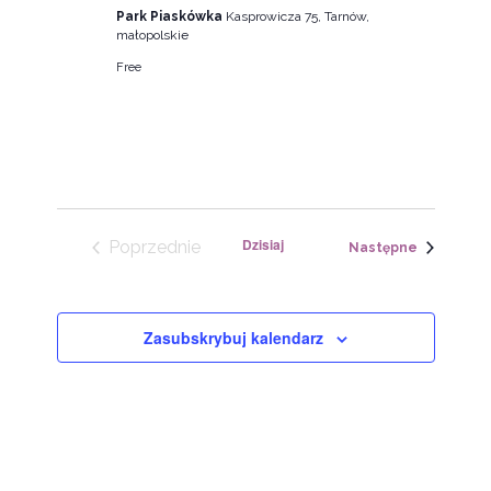
Park Piaskówka
Kasprowicza 75, Tarnów,
małopolskie
Free
Dzisiaj
Poprzednie
Wydarzen
Następne
Wydarzenia
Zasubskrybuj kalendarz