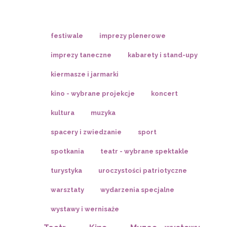
festiwale
imprezy plenerowe
imprezy taneczne
kabarety i stand-upy
kiermasze i jarmarki
kino - wybrane projekcje
koncert
kultura
muzyka
spacery i zwiedzanie
sport
spotkania
teatr - wybrane spektakle
turystyka
uroczystości patriotyczne
warsztaty
wydarzenia specjalne
wystawy i wernisaże