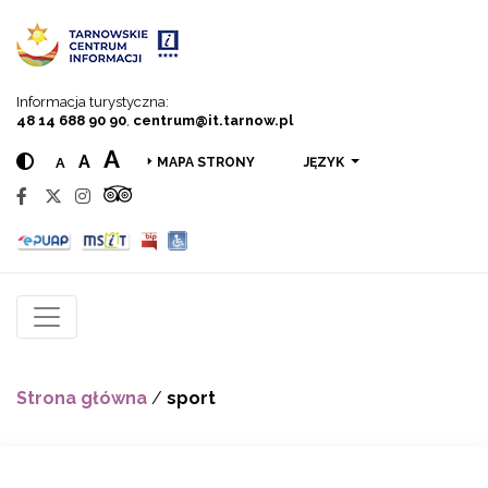
Przejdź do menu
Przejdź do treści
Przejdź do wyszukiwarki
Informacja turystyczna:
48 14 688 90 90
,
centrum@it.tarnow.pl
A
A
A
JĘZYK
MAPA STRONY
Strona główna
/
sport