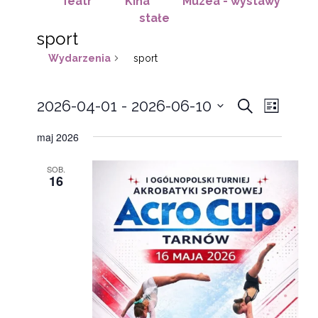
Teatr
Kina
Muzea - wystawy
stałe
sport
Wydarzenia
sport
Wydarzeni
wydarz
2026-04-01
 - 
2026-06-10
Wyszukaj
Lista
Widoki
Nawigacja
Wybierz
nawiga
maj 2026
po
datę.
wyszukiwa
SOB.
i
16
widokach