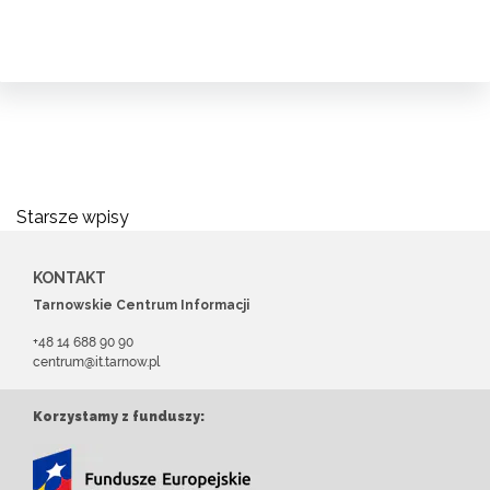
Nawigacja
Starsze wpisy
po
KONTAKT
wpisach
Tarnowskie Centrum Informacji
+48 14 688 90 90
centrum@it.tarnow.pl
Korzystamy z funduszy: