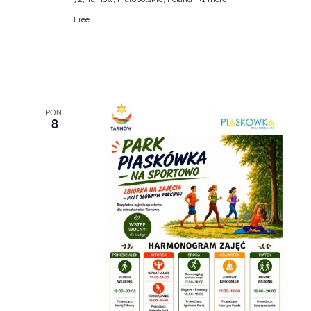
Free
PON.
8