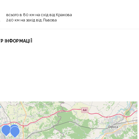
всього в 80 км на схід від Кракова
240 км на захід від Львова
Р ІНФОРМАЦІЇ