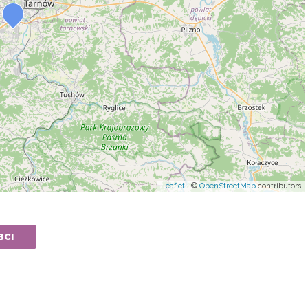
Leaflet
| ©
OpenStreetMap
contributors
ВСІ