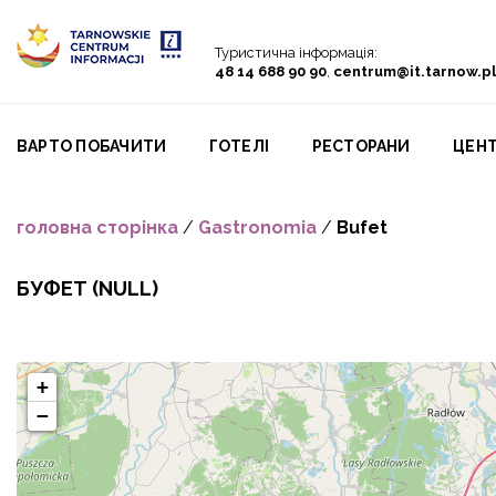
Go to menu
Go to content
Go to search
Туристична інформація:
48 14 688 90 90
,
centrum@it.tarnow.pl
ВАРТО ПОБАЧИТИ
ГОТЕЛІ
PЕСТОРАНИ
ЦЕНТ
головна сторінка
/
Gastronomia
/
Bufet
БУФЕТ
(NULL)
+
−