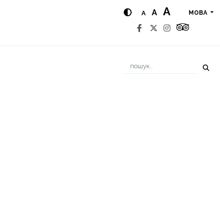
A
A
A
МОВА