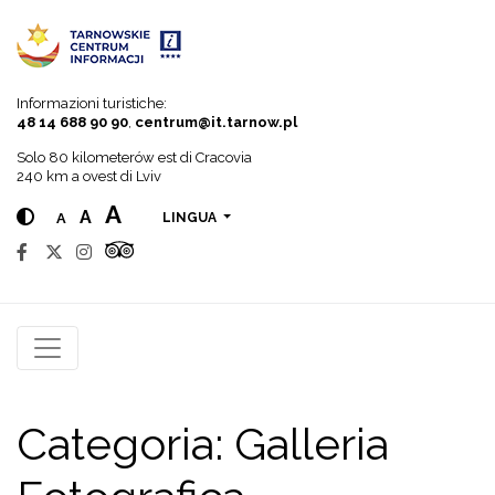
Go to menu
Go to content
Go to search
Informazioni turistiche:
48 14 688 90 90
,
centrum@it.tarnow.pl
Solo 80 kilometerów est di Cracovia
240 km a ovest di Lviv
A
A
A
LINGUA
Categoria:
Galleria