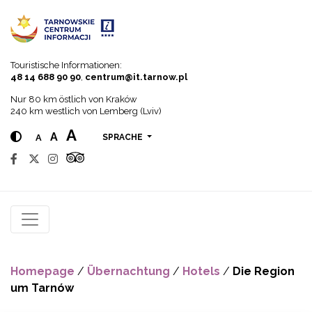
Go to menu
Go to content
Go to search
Touristische Informationen:
48 14 688 90 90
,
centrum@it.tarnow.pl
Nur 80 km östlich von Kraków
240 km westlich von Lemberg (Lviv)
A
A
A
SPRACHE
Homepage
/
Übernachtung
/
Hotels
/
Die Region
um Tarnów